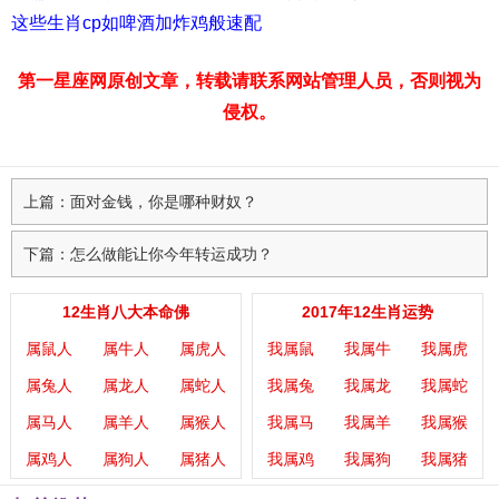
这些生肖cp如啤酒加炸鸡般速配
第一星座网原创文章，转载请联系网站管理人员，否则视为
侵权。
上篇：面对金钱，你是哪种财奴？
下篇：怎么做能让你今年转运成功？
12生肖八大本命佛
2017年12生肖运势
属鼠人
属牛人
属虎人
我属鼠
我属牛
我属虎
属兔人
属龙人
属蛇人
我属兔
我属龙
我属蛇
属马人
属羊人
属猴人
我属马
我属羊
我属猴
属鸡人
属狗人
属猪人
我属鸡
我属狗
我属猪