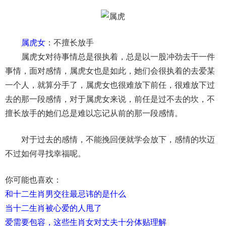
属虎女
：不擅长放手
属虎女对待事情总是很执着，总是以一股冲劲去干一件
事情，面对感情，属虎女也是如此，她们会很执着的去爱某
一个人，就算分手了，属虎女也很难放下前任，很难放下过
去的那一段感情，对于属虎女来说，前任是过不去的坎，不
擅长放手的她们总是难以忘记从前的那一段感情。
对于过去的感情，不能挽回便就学会放下，感情的坎迈
不过如何寻找幸福呢。
你可能也喜欢：
和十二生肖男交往最忌讳的是什么
当十二生肖被心爱的人甩了
爱需要包容，这些生肖女对丈夫十分体贴理解