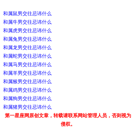
和属鼠男交往忌讳什么
和属牛男交往忌讳什么
和属虎男交往忌讳什么
和属兔男交往忌讳什么
和属龙男交往忌讳什么
和属蛇男交往忌讳什么
和属马男交往忌讳什么
和属羊男交往忌讳什么
和属猴男交往忌讳什么
和属鸡男交往忌讳什么
和属狗男交往忌讳什么
和属猪男交往忌讳什么
第一星座网原创文章，转载请联系网站管理人员，否则视为
侵权。