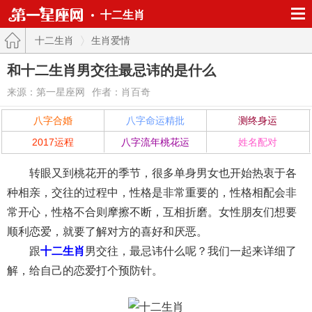
十二生肖
十二生肖
生肖爱情
和十二生肖男交往最忌讳的是什么
来源：第一星座网
作者：肖百奇
八字合婚
八字命运精批
测终身运
2017运程
八字流年桃花运
姓名配对
转眼又到桃花开的季节，很多单身男女也开始热衷于各
种相亲，交往的过程中，性格是非常重要的，性格相配会非
常开心，性格不合则摩擦不断，互相折磨。女性朋友们想要
顺利恋爱，就要了解对方的喜好和厌恶。
跟
十二生肖
男交往，最忌讳什么呢？我们一起来详细了
解，给自己的恋爱打个预防针。