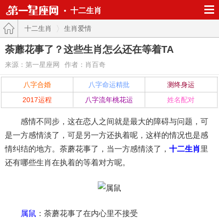
十二生肖
十二生肖
生肖爱情
荼蘼花事了？这些生肖怎么还在等着TA
来源：第一星座网
作者：肖百奇
八字合婚
八字命运精批
测终身运
2017运程
八字流年桃花运
姓名配对
感情不同步，这在恋人之间就是最大的障碍与问题，可
是一方感情淡了，可是另一方还执着呢，这样的情况也是感
情纠结的地方。荼蘑花事了，当一方感情淡了，
十二生肖
里
还有哪些生肖在执着的等着对方呢。
属鼠
：荼蘑花事了在内心里不接受