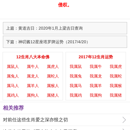
侵权。
上篇：黄道吉日：2020年1月上梁吉日查询
下篇：神叨酱12星座塔罗牌运势（2017/4/20）
12生肖八大本命佛
2017年12生肖运势
属鼠人
属牛人
属虎人
我属鼠
我属牛
我属虎
属兔人
属龙人
属蛇人
我属兔
我属龙
我属蛇
属马人
属羊人
属猴人
我属马
我属羊
我属猴
属鸡人
属狗人
属猪人
我属鸡
我属狗
我属猪
相关推荐
对前任这些生肖爱之深亦恨之切