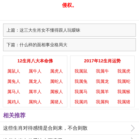
侵权。
上篇：这三大生肖女不懂得跟人玩暧昧
下篇：什么样的面相事业格局大
12生肖八大本命佛
2017年12生肖运势
属鼠人
属牛人
属虎人
我属鼠
我属牛
我属虎
属兔人
属龙人
属蛇人
我属兔
我属龙
我属蛇
属马人
属羊人
属猴人
我属马
我属羊
我属猴
属鸡人
属狗人
属猪人
我属鸡
我属狗
我属猪
相关推荐
这些生肖对待感情是合则来，不合则散