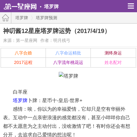
塔罗牌
塔罗牌
塔罗牌预测
神叨酱12星座塔罗牌运势（2017/4/19）
来源：第一星座网
作者：明月残弓
八字合婚
八字命运精批
测终身运
2017运程
八字流年桃花运
姓名配对
白羊座
塔罗牌
卜牌：星币十-皇后-世界+
感情：唉，你以为的幸福爱情，它却只是空有华丽外
表。互动中一点亲密浪漫的感觉都没有，甚至小咩咩你自己
都不太愿意为之主动付出，没啥激情了吧！有时你还会有想
分开，去追求自己爱情的想法呢！