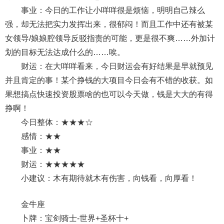
事业：今日的工作让小咩咩很是烦恼，明明自己辣么
强，却无法把实力发挥出来，很郁闷！而且工作中还有被某
女领导/娘娘腔领导反驳指责的可能，更是很不爽……外加计
划的目标无法达成什么的……唉。
财运：在大咩咩看来，今日财运会有好结果是早就预见
并且肯定的事！某个挣钱的大项目今日会有不错的收获。如
果想搞点快速投资股票啥的也可以今天做，钱是大大的有得
挣啊！
今日整体：★★★☆
感情：★★
事业：★★
财运：★★★★★
小建议：木有期待就木有伤害，向钱看，向厚看！
金牛座
卜牌：宝剑骑士-世界+圣杯十+