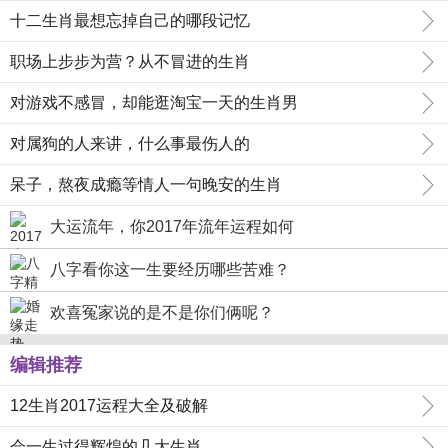
十二生肖最想忘掉自己的哪段记忆
职场上步步为营？从不冒进的生肖
对游戏不感冒，却能逛淘宝一天的生肖男
对属狗的人来讲，什么事最伤人的
呆子，熬夜成瘾等情人一句晚安的生肖
大运流年，你2017年流年运程如何
八字看你这一生要经历哪些苦难？
欢喜冤家说的是不是你们俩呢？
编辑推荐
12生肖2017运程大全及破解
会一生过得辉煌的几大生肖