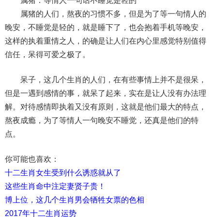
属猪：等情人一句话不睡觉是轻的
属猪的人们，熬夜的习惯不多，但是为了等一句情人的
晚安，不睡觉是轻的，就是睡下了，也会抱着手机等晚安，
这样的执着重情之人，的确是让人们在内心里感觉特别值得
信任，呆得可爱之极了。
呆子，这几个生肖的人们，在有些事情上并不是很呆，
但是一遇到感情的事，就呆了起来，实在是让人没有办法理
解。对待感情即执着又没有原则，这就是他们最大的特点，
熬夜成瘾，为了等情人一句晚安不睡觉，还真是他们的特
点。
你可能也喜欢：
十二生肖女生受到什么诱惑就从了
这些生肖命中注定妻贤子贵！
博上位，这几个生肖男会牺牲女票的色相
2017年十二生肖运势