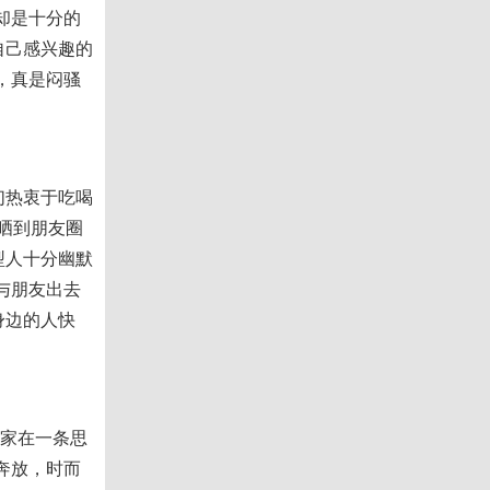
却是十分的
自己感兴趣的
，真是闷骚
们热衷于吃喝
晒到朋友圈
型人十分幽默
与朋友出去
身边的人快
家在一条思
奔放，时而