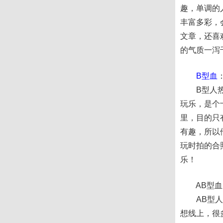
趣，单调的
丰富多彩，
文章，还喜
的气质一泻
B型血
B型人热爱
玩乐，是个
里，目的只
有趣，所以
玩时拍的合
乐！
AB型血
AB型人具
想线上，很