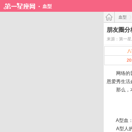
血型
血型
朋友圈分
来源：第一星
八
2
网络的普及
恩爱秀生活
那么，
A型血：
A型人的性