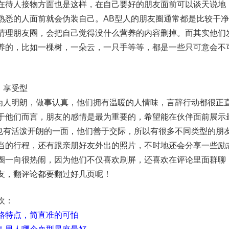
在待人接物方面也是这样，在自己要好的朋友面前可以谈天说地
熟悉的人面前就会伪装自己。AB型人的朋友圈通常都是比较干
清理朋友圈，会把自己觉得没什么营养的内容删掉。而其实他们
养的，比如一棵树，一朵云，一只手等等，都是一些只可意会不
：享受型
明朗，做事认真，他们拥有温暖的人情味，言辞行动都很正
于他们而言，朋友的感情是最为重要的，希望能在伙伴面前展示
也有活泼开朗的一面，他们善于交际，所以有很多不同类型的朋
当的行程，还有跟亲朋好友外出的照片，不时地还会分享一些励
圈一向很热闹，因为他们不仅喜欢刷屏，还喜欢在评论里面群聊
友，翻评论都要翻过好几页呢！
欢：
格特点，简直准的可怕