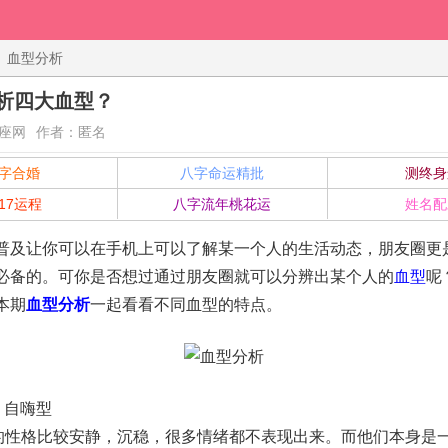
血型分析
析四大血型？
座网
作者：匿名
字合婚
八字命运精批
测终身
017运程
八字流年桃花运
姓名配
让你可以在手机上可以了解某一个人的生活动态，朋友圈更
必备的。可你是否想过通过朋友圈就可以分辨出某个人的
血型
呢
本期
血型分析
一起看看不同血型的特点。
自嗨型
格比较安静，沉稳，很多情绪都不表现出来。而他们本身是