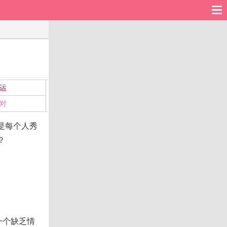
运
对
是每个人秀
？
一个缺乏情