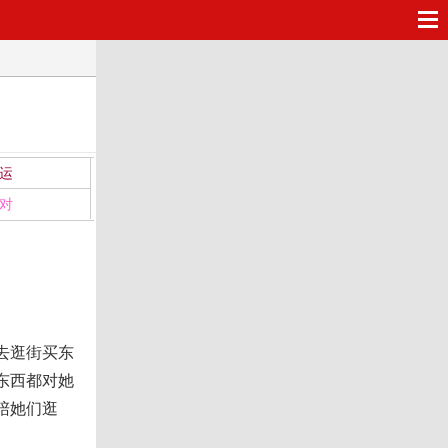
运
对
去逛街买东
东西都对她
陪她们逛