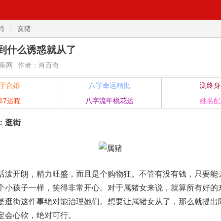
肖
亥猪
到什么诱惑就从了
座网
作者：肖百奇
字合婚
八字命运精批
测终身
017运程
八字流年桃花运
姓名配
：逛街
开朗，精力旺盛，而且是个购物狂。不管有没有钱，只要能
个小孩子一样，笑得非常开心。对于属猪女来说，就算所有好的
是逛街这件事绝对能治理她们。想要让属猪女从了，那么就提出
定会心软，绝对可行。