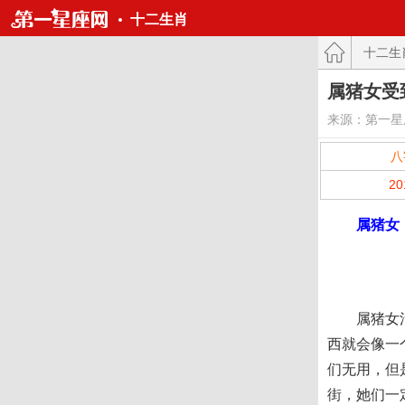
十二生肖
十二生
属猪女受
来源：第一星
八
2
属猪女
属猪女活泼
西就会像一
们无用，但
街，她们一