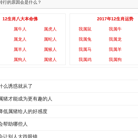
转行的原因会是什么？
12生肖八大本命佛
2017年12生肖运势
属牛人
属虎人
我属鼠
我属牛
属龙人
属蛇人
我属兔
我属龙
属羊人
属猴人
我属马
我属羊
属狗人
属猪人
我属鸡
我属狗
什么诱惑就从了
属猪才能成为更有趣的人
降低属猪给人的好感度
会帮助哪些人
会让别人大跌眼镜