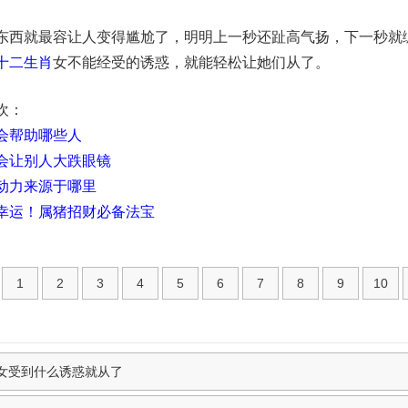
就最容让人变得尴尬了，明明上一秒还趾高气扬，下一秒就
十二
生肖
女不能经受的诱惑，就能轻松让她们从了。
欢：
会帮助哪些人
会让别人大跌眼镜
动力来源于哪里
幸运！属猪招财必备法宝
1
2
3
4
5
6
7
8
9
10
女受到什么诱惑就从了