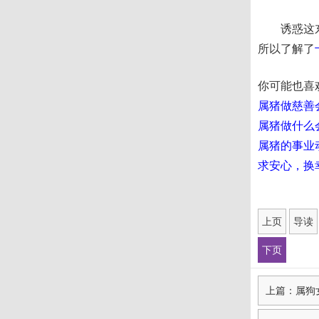
诱惑这东西
所以了解了
你可能也喜
属猪做慈善
属猪做什么
属猪的事业
求安心，换
上页
导读
下页
上篇：属狗