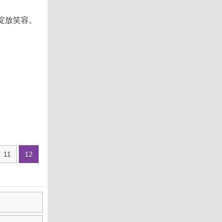
绽放笑容。
11
12