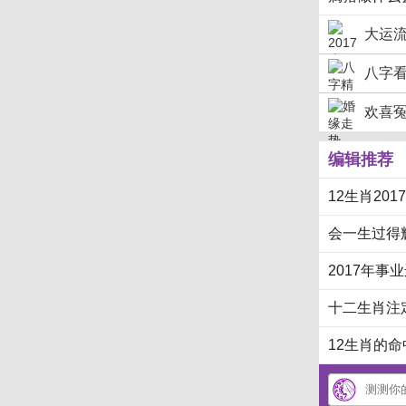
大运流
八字
欢喜
编辑推荐
12生肖20
会一生过得
2017年事
十二生肖注
12生肖的