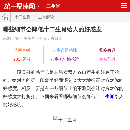
十二生肖
十二生肖
生肖解说
哪些细节会降低十二生肖给人的好感度
来源：第一星座网
作者：肖百奇
八字合婚
八字命运精批
测终身运
2017运程
八字流年桃花运
姓名配对
一段美好的感情总是从男女双方各自产生的好感开始
的。给对方的第一印象美好而深刻会大大地提高对方对你的
好感度。相反，要是有一些细节上的不雅则会让对方对你的
好感度大打折扣。下面来看看哪些细节会降低
十二生肖
给人
的好感度。