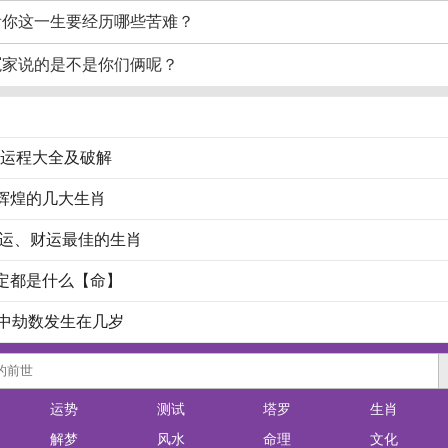
看你这一生要经历哪些苦难？
冤家说的是不是你们俩呢？
17运程大全及破解
辉煌的几大生肖
业运、财运最佳的生肖
定都是什么【命】
命中劫数发生在几岁
运势
测试
塔罗
生肖
解梦
风水
命理
文化