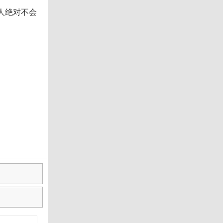
人绝对不会
。