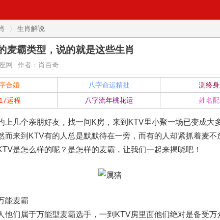
肖
生肖解说
的麦霸类型，说的就是这些生肖
座网
作者：肖百奇
字合婚
八字命运精批
测终身
017运程
八字流年桃花运
姓名配
几个亲朋好友，找一间K房，来到KTV里小聚一场已变成大
然而来到KTV有的人总是默默待在一旁，而有的人却紧抓着麦不
KTV是怎么样的呢？是怎样的麦霸，让我们一起来揭晓吧！
万能麦霸
们属于万能型麦霸选手，一到KTV房里面他们绝对是备受万