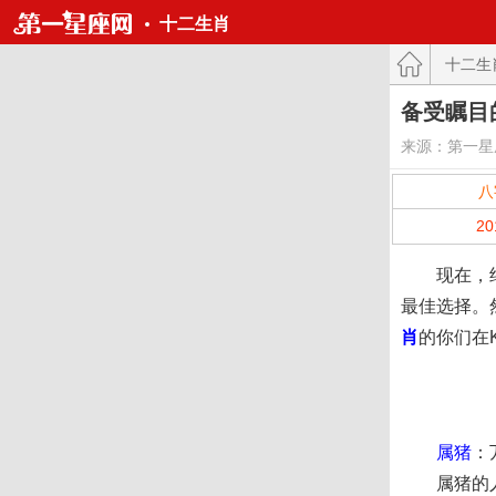
十二生肖
十二生
备受瞩目
来源：第一星
八
2
现在，约上
最佳选择。
肖
的你们在
属猪
：
属猪的人他