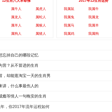
12生肖八大本命佛
2017年12生肖运势
属牛人
属虎人
我属鼠
我属牛
属龙人
属蛇人
我属兔
我属龙
属羊人
属猴人
我属马
我属羊
属狗人
属猪人
我属鸡
我属狗
想忘掉自己的哪段记忆
为营？从不冒进的生肖
冒，却能逛淘宝一天的生肖男
来讲，什么事最伤人的
成瘾等情人一句晚安的生肖
年，你2017年流年运程如何