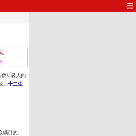
运
对
多数年轻人的
放。
十二生
众瞩目的。