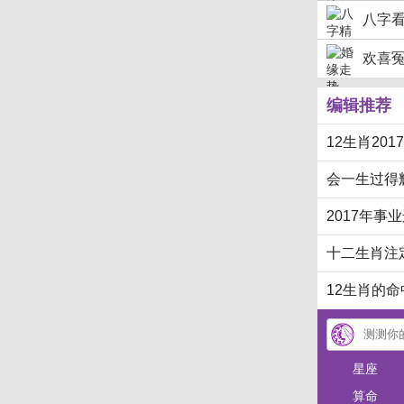
八字
欢喜
编辑推荐
12生肖20
会一生过得
2017年事
十二生肖注
12生肖的
星座
算命