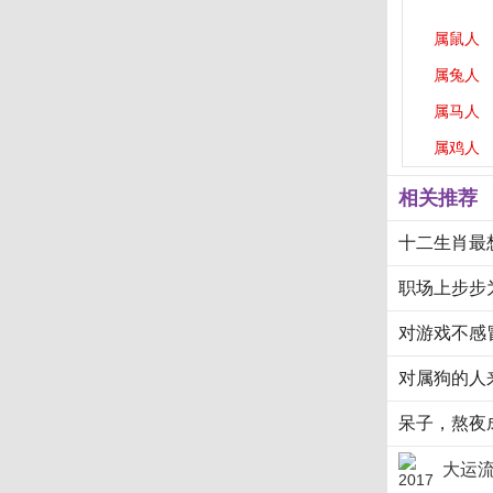
属鼠人
属兔人
属马人
属鸡人
相关推荐
十二生肖最
职场上步步
对游戏不感
对属狗的人
呆子，熬夜
大运流