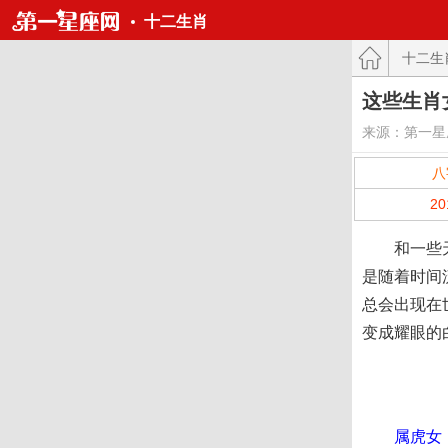
十二生肖
十二生
这些生肖
来源：第一星
八
2
和一些天
是随着时间
总会出现在
变成耀眼的
属虎女