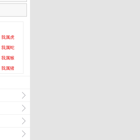
我属虎
我属蛇
我属猴
我属猪