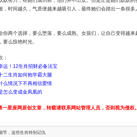
默默努力，在她们成功前，他们并不出众。但是正是她们默默的
般，时间越久，气质便越来越吸引人，最终她们会踏出一条很多
两个选择，要么堕落，要么成熟。女孩们，让自己变得越来
，要么惊艳时光。
欢：
幸运！12生肖招财必备法宝
十二生肖如何抱学霸大腿
什么情况下不再相信爱情
是怎么变成金凤凰的
第一星座网原创文章，转载请联系网站管理人员，否则视为侵权
细节，这些生肖特别记仇