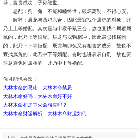
盛，富贵成功，子孙继世。
忌配：狗、兔，不能和睦终世，破坏离别，不得心安。
解释：辰龙与酉鸡六合，因此最宜找个属鸡的对象，此
乃上上等婚配。其次是与申猴子鼠三合，故也宜找个属猴属
鼠的，此乃上等婚配。辰龙与戌狗相冲，因此最忌找属狗
的，此乃下下等婚配。辰龙与卯兔又有相害的成分，故也不
宜找属兔的，此乃中下等婚配。有时也讲辰辰自刑，故也要
注意避免同属相的，此乃中下等婚配。
你可能也喜欢：
大林木命的忌讳，大林木命禁忌
大林木命好吗，大林木命好不好
大林木命和炉中火命相克吗？
大林木命财运解析，大林木命财运如何