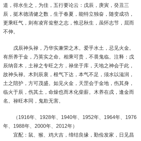
道，得水生之，为佳，五行要论云：戊辰，庚寅，癸丑三
辰，挺木德清健之数，生于春夏，能特立独奋，随变成功，
更乘旺气，则有凌宵耸壑之志，惟忌秋生，虽怀志节，屈而
不伸。
戊辰神头禄，乃华实兼荣之木。爱乎水土，忌见火金。
有所养于金，乃英实之命。相乘可贵，不畏鬼临。注释：戊
辰纳音木，土禄之专旺之方，禄坐于库，天地之神会于此，
故神头禄。木到辰衰，根气下达，本气不足，须水以滋润，
土之陪护，方可茂盛。如见火金，天罡会于金地，伤其身，
临火于辰，伤其土，命燥也而木化柴薪。木养在戌，逢金而
名。禄旺本同，鬼欺无害。
（1916年、1928年、1940年、1952年、1964年、1976
年、1988年、2000年、2012年）
宜配：鼠、猴、鸡大吉，缔结良缘，勤俭发家，日见昌