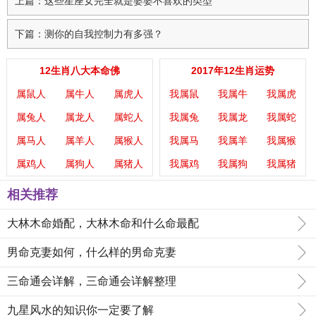
上篇：这些星座女完全就是婆婆不喜欢的类型
下篇：测你的自我控制力有多强？
12生肖八大本命佛
2017年12生肖运势
属鼠人
属牛人
属虎人
我属鼠
我属牛
我属虎
属兔人
属龙人
属蛇人
我属兔
我属龙
我属蛇
属马人
属羊人
属猴人
我属马
我属羊
我属猴
属鸡人
属狗人
属猪人
我属鸡
我属狗
我属猪
相关推荐
大林木命婚配，大林木命和什么命最配
男命克妻如何，什么样的男命克妻
三命通会详解，三命通会详解整理
九星风水的知识你一定要了解