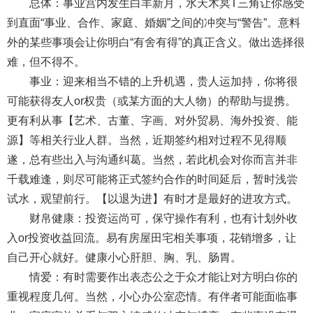
总体：事业宫内发生白羊新月，水天木冥T三角让你感受
到直面“事业、合作、家庭、婚姻”之间的冲突与“警告”。意料
外的某些事项会让你明白“有舍有得”的真正含义。做出选择很
难，但不得不。
事业：迎来相当不错的上升机遇，贵人运加持，你将很
可能获得友人or权贵（或某方面的大人物）的帮助与提携。
更有利从事【艺术、古董、字画、对外贸易、海外投资、能
源】等相关行业人群。当然，近期签约相对过程不见得顺
遂，总有些出入与沟通纠葛。当然，若此机会对你而言并非
千载难逢，则尽可能将正式签约合作的时间延后，暂时浅尝
试水，观望前行。【以退为进】有时才是最好的进攻方式。
财帛健康：投资运尚可，保守操作有利，也有计划外收
入or投资收益回流。易有房屋田宅相关事项，花销增多，让
自己开心就好。健康小心肝胆、胸、乳、肠胃。
情爱：有时需要作出表态公之于众才能让对方明白你的
重视程度几何。当然，小心办公室恋情。有伴者可能面临事