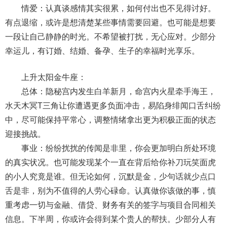
情爱：认真谈感情其实很累，如何付出也不见得讨好。
有点退缩，或许是想清楚某些事情需要回避。也可能是想要
一段让自己静静的时光。不希望被打扰，无心应对。少部分
幸运儿，有订婚、结婚、备孕、生子的幸福时光享乐。
上升太阳金牛座：
总体：隐秘宫内发生白羊新月，命宫内火星牵手海王，
水天木冥T三角让你遭遇更多负面冲击，易陷身绯闻口舌纠纷
中，尽可能保持平常心，调整情绪拿出更为积极正面的状态
迎接挑战。
事业：纷纷扰扰的传闻是非里，你会更加明白所处环境
的真实状况。也可能发现某个一直在背后给你补刀玩笑面虎
的小人究竟是谁。但无论如何，沉默是金，少句话就少点口
舌是非，别为不值得的人劳心碌命。认真做你该做的事，慎
重考虑一切与金融、借贷、财务有关的签字与项目合同相关
信息。下半周，你或许会得到某个贵人的帮扶。少部分人有