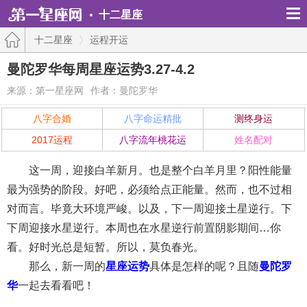
十二星座
十二星座
运程开运
曼陀罗华每周星座运势3.27-4.2
来源：第一星座网
作者：曼陀罗华
八字合婚
八字命运精批
测终身运
2017运程
八字流年桃花运
姓名配对
这一周，迎接白羊新月。也是整个白羊月里？阳性能量
最为强势的阶段。好吧，必须给点正能量。然而，也不过相
对而言。毕竟大环境严峻。以及，下一周迎接土星逆行。下
下周迎接水星逆行。本周也在水星逆行前置阴影期间…你
看。好时光总是短暂。所以，莫负春光。
那么，新一周的
星座运势
具体是怎样的呢？且随
曼陀罗
华
一起去看看吧！