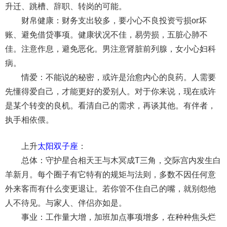
升迁、跳槽、辞职、转岗的可能。
财帛健康：财务支出较多，要小心不良投资亏损or坏
账、避免借贷事项。健康状况不佳，易劳损，五脏心肺不
佳。注意作息，避免恶化。男注意肾脏前列腺，女小心妇科
病。
情爱：不能说的秘密，或许是治愈内心的良药。人需要
先懂得爱自己，才能更好的爱别人。对于你来说，现在或许
是某个转变的良机。看清自己的需求，再谈其他。有伴者，
执手相依偎。
上升
太阳双子座
：
总体：守护星合相天王与木冥成T三角，交际宫内发生白
羊新月。每个圈子有它特有的规矩与法则，多数不因任何意
外来客而有什么变更退让。若你管不住自己的嘴，就别怨他
人不待见。与家人、伴侣亦如是。
事业：工作量大增，加班加点事项增多，在种种焦头烂