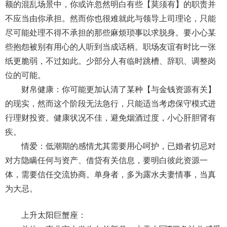
额的混乱场景中，你或许忽然明白有些【莫须有】的职责并
不应当由你承担。然而你也很难就此与领导上司理论，只能
尽可能处理不得不承担的那些麻烦琐事以求脱身。要小心某
些抱怨被别有用心的人听到当成话柄。职场友谊有时比一张
纸更脆弱，不过如此。少部分人有临时跳槽、辞职、调整岗
位的可能。
财帛健康：你可能更加认清了某种【与金钱资源有关】
的现实，然而这个阶段无法急行，只能适当考虑保守模式进
行理财投资。健康状况不佳，避免烟酒过度，小心肝胆肾有
疾。
情爱：低潮期的感情尤其需要用心呵护，已婚者切忌对
对方隐瞒任何与资产、借贷有关信息，要明白彼此资源一
体，需要信任交流协商。单身者，多为露水夫妻情事，当真
为大忌。
上升太阳巨蟹座：