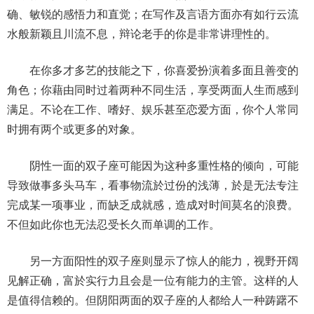
确、敏锐的感悟力和直觉；在写作及言语方面亦有如行云流
水般新颖且川流不息，辩论老手的你是非常讲理性的。
在你多才多艺的技能之下，你喜爱扮演着多面且善变的
角色；你藉由同时过着两种不同生活，享受两面人生而感到
满足。不论在工作、嗜好、娱乐甚至恋爱方面，你个人常同
时拥有两个或更多的对象。
阴性一面的双子座可能因为这种多重性格的倾向，可能
导致做事多头马车，看事物流於过份的浅薄，於是无法专注
完成某一项事业，而缺乏成就感，造成对时间莫名的浪费。
不但如此你也无法忍受长久而单调的工作。
另一方面阳性的双子座则显示了惊人的能力，视野开阔
见解正确，富於实行力且会是一位有能力的主管。这样的人
是值得信赖的。但阴阳两面的双子座的人都给人一种踌躇不