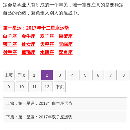
定会是学业大有所成的一个年关，唯一需要注意的是要稳定
自己的心绪，避免走入别人的混战中。
第一星运：2017年十二星座运势
白羊座
金牛座
双子座
巨蟹座
狮子座
处女座
天秤座
天蝎座
射手座
摩羯座
水瓶座
双鱼座
上页
导读
1
2
3
4
5
6
7
8
9
10
11
12
下页
上篇：第一星运：2017年白羊座运势
下篇：第一星运：2017年双子座运势