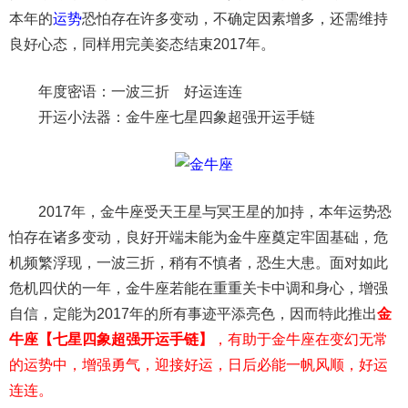
本年的
运势
恐怕存在许多变动，不确定因素增多，还需维持
良好心态，同样用完美姿态结束2017年。
年度密语：一波三折 好运连连
开运小法器：金牛座七星四象超强开运手链
2017年，金牛座受天王星与冥王星的加持，本年运势恐
怕存在诸多变动，良好开端未能为金牛座奠定牢固基础，危
机频繁浮现，一波三折，稍有不慎者，恐生大患。面对如此
危机四伏的一年，金牛座若能在重重关卡中调和身心，增强
自信，定能为2017年的所有事迹平添亮色，因而特此推出
金
牛座【七星四象超强开运手链】
，有助于金牛座在变幻无常
的运势中，增强勇气，迎接好运，日后必能一帆风顺，好运
连连。