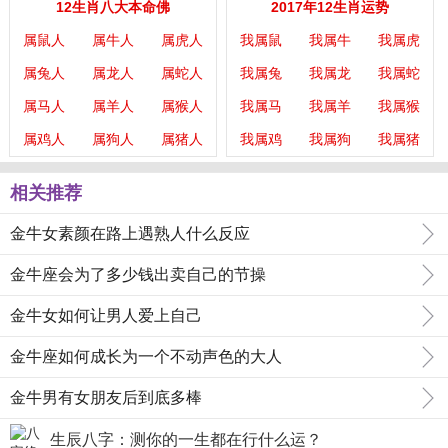
12生肖八大本命佛
2017年12生肖运势
属鼠人
属牛人
属虎人
我属鼠
我属牛
我属虎
属兔人
属龙人
属蛇人
我属兔
我属龙
我属蛇
属马人
属羊人
属猴人
我属马
我属羊
我属猴
属鸡人
属狗人
属猪人
我属鸡
我属狗
我属猪
相关推荐
金牛女素颜在路上遇熟人什么反应
金牛座会为了多少钱出卖自己的节操
金牛女如何让男人爱上自己
金牛座如何成长为一个不动声色的大人
金牛男有女朋友后到底多棒
生辰八字：测你的一生都在行什么运？