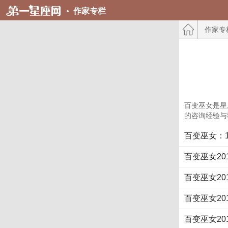
作家专栏
作家专
百变巫女是星
的咨询经验与
百变巫女：12
百变巫女20
百变巫女20
百变巫女20
百变巫女20