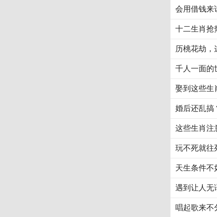
会用借钱来
十二生肖抢
历桃花劫，
千人一面的
娶到这些生
婚后还乱搞
这些生肖注
玩不死就往
天生条件不
遇到让人无
唱起歌来不