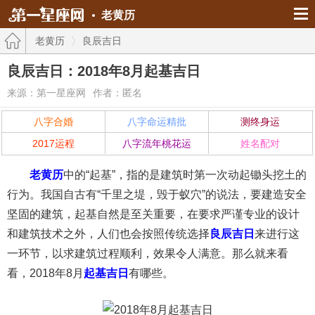
老黄历
老黄历
良辰吉日
良辰吉日：2018年8月起基吉日
来源：第一星座网
作者：匿名
八字合婚
八字命运精批
测终身运
2017运程
八字流年桃花运
姓名配对
老黄历
中的“起基”，指的是建筑时第一次动起锄头挖土的
行为。我国自古有“千里之堤，毁于蚁穴”的说法，要建造安全
坚固的建筑，起基自然是至关重要，在要求严谨专业的设计
和建筑技术之外，人们也会按照传统选择
良辰吉日
来进行这
一环节，以求建筑过程顺利，效果令人满意。那么就来看
看，2018年8月
起基吉日
有哪些。