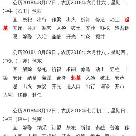
公历2018年8月07日，农历2018年六月廿六，星期二，
冲牛（乙丑）煞西
宜：祭祀 出行 作梁 出火 拆卸 修造 动土
起
基
安床 补垣 塞穴 入殓 破土 安葬 移柩 造畜稠
忌：嫁娶 入宅 斋醮 开光 针灸 掘井
公历2018年8月09日，农历2018年六月廿八，星期四，
冲兔（丁卯）煞东
宜：解除 祭祀 祈福 求嗣 修造 动土 竖柱 上
梁 安床 纳畜 盖屋 合脊
起基
入殓 破土 安葬
忌：出火 嫁娶 开光 进人口 出行 词讼 开市
入宅 移徙 赴任
公历2018年8月12日，农历2018年七月初二，星期日，
冲马（庚午）煞南
宜：嫁娶 纳采 订盟 祭祀 祈福 斋醮 普渡 移