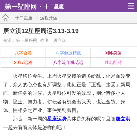
十二星座
十二星座
运程开运
唐立淇12星座周运3.13-3.19
来源：第一星座网
作者：唐立淇
八字合婚
八字命运精批
测终身运
2017运程
八字流年桃花运
姓名配对
火星移位金牛。上周火星交接的诸多纷乱，让局面改变
了，众人的心态也有所调整，此刻正是「正视、接受」新局
面、新任务的时候。火星移位引发的效应，则让诸多小人
物、隐士、努力者、耕耘者有机会出头天，也让金钱、身
体、性相关之产业、事件受到瞩目。
那么，新一周的
星座运势
具体是怎样的呢？且随
唐立淇
一起去看看具体是怎样的吧！