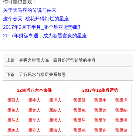
你可能也喜欢：
关于天马座的传说与由来
这个春天_桃花开得灿烂的星座
2017年2月下半月_哪个星座运势飙升
2017年财运亨通，成为新晋富豪的星座
上篇：春暖之时贵人临，四月份运气超赞的生肖
下篇：五行风水与楼层关系禁忌
12生肖八大本命佛
2017年12生肖运势
属鼠人
属牛人
属虎人
我属鼠
我属牛
我属虎
属兔人
属龙人
属蛇人
我属兔
我属龙
我属蛇
属马人
属羊人
属猴人
我属马
我属羊
我属猴
属鸡人
属狗人
属猪人
我属鸡
我属狗
我属猪