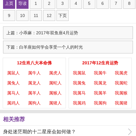
上页
导读
1
2
3
4
5
6
7
8
9
10
11
12
下页
上篇：小乖麻：2017年双鱼座4月运势
下篇：白羊座如何学会享受一个人的时光
12生肖八大本命佛
2017年12生肖运势
属鼠人
属牛人
属虎人
我属鼠
我属牛
我属虎
属兔人
属龙人
属蛇人
我属兔
我属龙
我属蛇
属马人
属羊人
属猴人
我属马
我属羊
我属猴
属鸡人
属狗人
属猪人
我属鸡
我属狗
我属猪
相关推荐
身处迷茫期的十二星座会如何做？