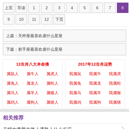
上页
导读
1
2
3
4
5
6
7
8
9
10
11
12
下页
上篇：天秤座最喜欢虐什么星座
下篇：射手座最喜欢虐什么星座
12生肖八大本命佛
2017年12生肖运势
属鼠人
属牛人
属虎人
我属鼠
我属牛
我属虎
属兔人
属龙人
属蛇人
我属兔
我属龙
我属蛇
属马人
属羊人
属猴人
我属马
我属羊
我属猴
属鸡人
属狗人
属猪人
我属鸡
我属狗
我属猪
相关推荐